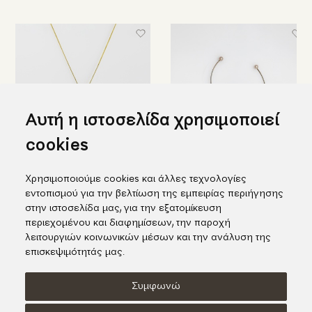
Αυτή η ιστοσελίδα χρησιμοποιεί
cookies
Χρυσό μενταγιόν σε σχήμα
Μακριά ασημένια σκουλαρίκια
Χρησιμοποιούμε cookies και άλλες τεχνολογίες
λουλουδιού με μαργαριτάρι
σε σχήμα λουλουδιού με
εντοπισμού για την βελτίωση της εμπειρίας περιήγησης
μαργαριτάρια
1.165,00€
στην ιστοσελίδα μας, για την εξατομίκευση
224,00€
περιεχομένου και διαφημίσεων, την παροχή
λειτουργιών κοινωνικών μέσων και την ανάλυση της
επισκεψιμότητάς μας.
Συμφωνώ