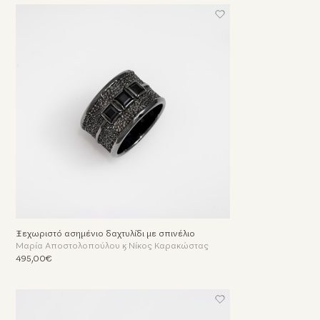
Ξεχωριστό ασημένιο δαχτυλίδι με σπινέλιο
Μαρία Αποστολοπούλου & Νίκος Καρακώστας
495,00€