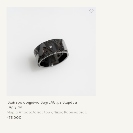
Ιδιαίτερο ασημένιο δαχτυλίδι με διαμάντι
μπριγιάν
Μαρία Αποστολοπούλου & Νίκος Καρακώστας
475,00€