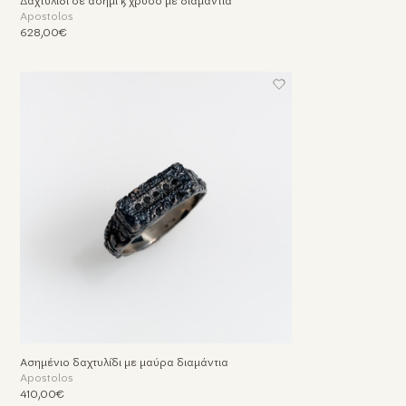
Δαχτυλίδι σε ασήμι & χρυσό με διαμάντια
Apostolos
628,00€
Ασημένιο δαχτυλίδι με μαύρα διαμάντια
Apostolos
410,00€