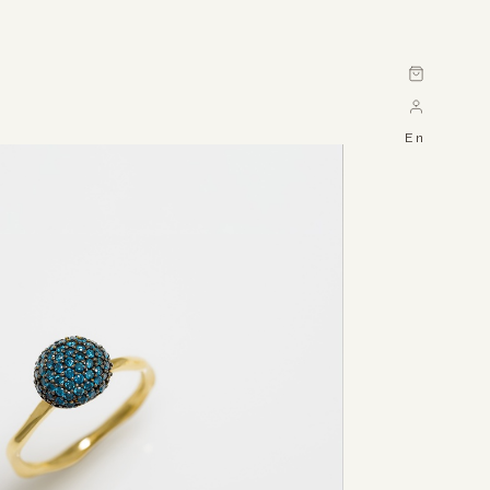
Cart
En