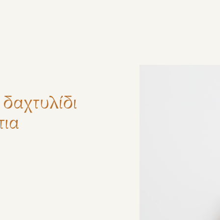
ζήτηση
δαχτυλίδι
τια