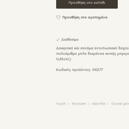
Προσθήκη στο καλάθι
Προσθήκη στα αγαπημένα
Διαθέσιμο
Διακριτικό και συνάμα εντυπωσιακό δαχτυ
πολυάριθμα μπλε διαμάντια κοπής μπριγι
0,35cts).
Κωδικός προϊόντος: 06277
Αρχική
Κοσμήματα
Δαχτυλίδια
Όμορφο χρυσό