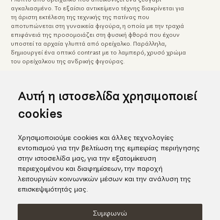
αγκαλιασμένο. Το εξαίσιο αντικείμενο τέχνης διακρίνεται για
τη άριστη εκτέλεση της τεχνικής της πατίνας που
αποτυπώνεται στη γυναικεία φιγούρα, η οποία με την τραχιά
επιφάνειά της προσομοιάζει στη φυσική φθορά που έχουν
υποστεί τα αρχαία γλυπτά από ορείχαλκο. Παράλληλα,
δημιουργεί ένα οπτικό contrast με το λαμπερό, χρυσό χρώμα
του ορείχαλκου της ανδρικής φιγούρας.
Υ: 29 cm
Κωδικός προϊόντος: 02170
Αυτή η ιστοσελίδα χρησιμοποιεί
cookies
Αρχική
Arts & Crafts
Ορείχαλκος
Γλυπτό ζευγάρι από ορείχαλκο
Χρησιμοποιούμε cookies και άλλες τεχνολογίες
εντοπισμού για την βελτίωση της εμπειρίας περιήγησης
στην ιστοσελίδα μας, για την εξατομίκευση
περιεχομένου και διαφημίσεων, την παροχή
λειτουργιών κοινωνικών μέσων και την ανάλυση της
επισκεψιμότητάς μας.
Συμφωνώ