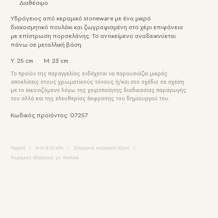
Διαθέσιμο
Υδρόγειος από κεραμικό stoneware με ένα μικρό
διακοσμητικό πουλάκι και ζωγραφισμένη στο χέρι επιφάνεια
με επίστρωση πορσελάνης. Το αντικείμενο αναδεικνύεται
πάνω σε μεταλλική βάση.
Υ: 25 cm
Μ: 23 cm
Το προϊόν της παραγγελίας ενδέχεται να παρουσιάζει μικρές
αποκλίσεις στους χρωματικούς τόνους ή/και στο σχέδιο σε σχέση
με το εικονιζόμενο λόγω της χειροποίητης διαδικασίας παραγωγής
του αλλά και της ελευθερίας έκφρασης του δημιουργού του.
Κωδικός προϊόντος: 07257
Αρχική
Arts & Crafts
Σύγχρονη κεραμική τέχνη
Κεραμική υδρόγειος με πουλάκι