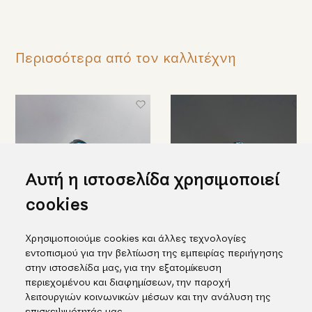
Περισσότερα από τον καλλιτέχνη
Αυτή η ιστοσελίδα χρησιμοποιεί
cookies
Χρησιμοποιούμε cookies και άλλες τεχνολογίες
Πανέμορφο δαχτυλίδι σε
Δαχτυλίδι σύγχρονου
εντοπισμού για την βελτίωση της εμπειρίας περιήγησης
μαύρο και μπλε τιτάνιο
σχεδιασμού σε μπλε τιτάνιο
στην ιστοσελίδα μας, για την εξατομίκευση
και χρυσό (μεσαίο μέγεθος)
655,00€
περιεχομένου και διαφημίσεων, την παροχή
1.780,00€
λειτουργιών κοινωνικών μέσων και την ανάλυση της