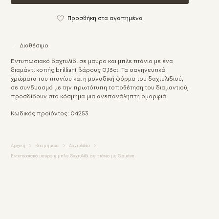
Προσθήκη στα αγαπημένα
Διαθέσιμο
Εντυπωσιακό δαχτυλίδι σε μαύρο και μπλε τιτάνιο με ένα
διαμάντι κοπής brilliant βάρους 0,13ct. Τα σαγηνευτικά
χρώματα του τιτανίου και η μοναδική φόρμα του δαχτυλιδιού,
σε συνδυασμό με την πρωτότυπη τοποθέτηση του διαμαντιού,
προσδίδουν στο κόσμημα μια ανεπανάληπτη ομορφιά.
Κωδικός προϊόντος: 04253
Αρχική
Κοσμήματα
Δαχτυλίδια
Εντυπωσιακό μαύρο & μπλε δαχτυλίδι σε τιτάνιο με διαμάντι