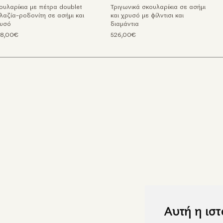
ουλαρίκια με πέτρα doublet
Τριγωνικά σκουλαρίκια σε ασήμι
λαζία-ροδονίτη σε ασήμι και
και χρυσό με φίλντισι και
υσό
διαμάντια
8,00€
526,00€
Αυτή η ισ