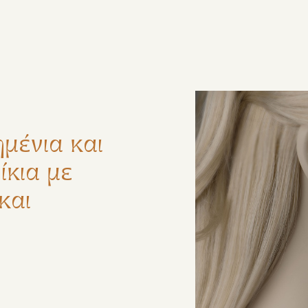
ζήτηση
μένια και
κια με
και