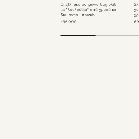
Επιβλητικό ασημένιο δαχτυλίδι
Σκ
με "λουλούδια" από χρυσό και
χα
διαμάντια μπριγιάν
χρ
496,00€
69