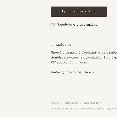
Προσθήκη στο καλάθι
Προσθήκη στα αγαπημένα
Διαθέσιμο
Πρωτότυπα μακριά σκουλαρίκια σε οξειδω
doublet φεγγαρόπετρα/χαλαζία. Στην άκρ
Κ14 και διαμάντια rosecut.
Κωδικός προϊόντος: 04323
Αρχική
Κοσμήματα
Σκουλαρίκια
Πρωτότυπα ασημένια και χρυσά σκουλαρίκια με φεγγαρ