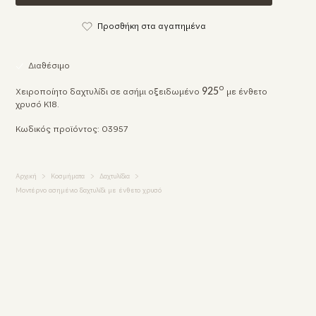
Προσθήκη στα αγαπημένα
Διαθέσιμο
o
925
Χειροποίητο δαχτυλίδι σε ασήμι οξειδωμένο
με ένθετο
χρυσό K18.
Κωδικός προϊόντος: 03957
Αρχική
Κοσμήματα
Δαχτυλίδια
Μοντέρνο ασημένιο δαχτυλίδι με ένθετο χρυσό