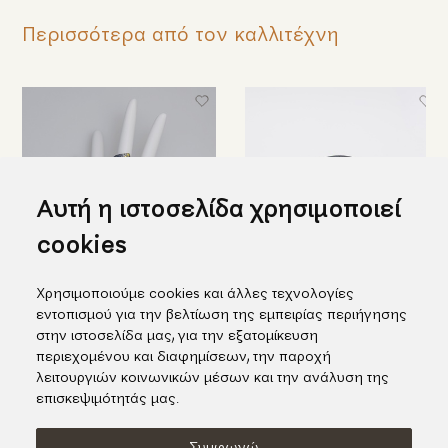
Περισσότερα από τον καλλιτέχνη
Αυτή η ιστοσελίδα χρησιμοποιεί
cookies
Χρησιμοποιούμε cookies και άλλες τεχνολογίες
Μαύρο ασημένιο δαχτυλίδι με
Εντυπωσιακό ασημένιο
εντοπισμού για την βελτίωση της εμπειρίας περιήγησης
ένθετο χρυσό K18
δαχτυλίδι με ένθετο χρυσό και
στην ιστοσελίδα μας, για την εξατομίκευση
ένα μαργαριτάρι
538,00€
περιεχομένου και διαφημίσεων, την παροχή
464,00€
λειτουργιών κοινωνικών μέσων και την ανάλυση της
επισκεψιμότητάς μας.