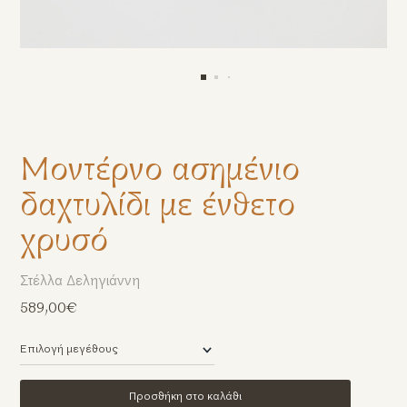
Μοντέρνο ασημένιο
δαχτυλίδι με ένθετο
χρυσό
Στέλλα Δεληγιάννη
589,00€
Προσθήκη στο καλάθι